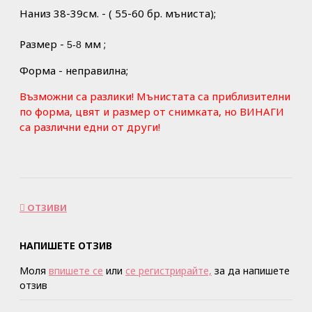
Наниз 38-39см. - ( 55-60 бр. мъниста);
Размер -
мм ;
5-8
Форма - неправилна;
Възможни са разлики! Мънистата са приблизителни
по форма, цвят и размер
от снимката, но ВИНАГИ
са различни едни от други!
ОТЗИВИ
НАПИШЕТЕ ОТЗИВ
Моля
впишете се
или
се регистрирайте,
за да напишете
отзив