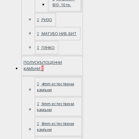
8/0- 10 гр.
РИЗО
МАТУБО НИБ-БИТ
ГИНКО
ПОЛУСКЪПОЦЕННИ
КАМЪНИ
4mm естествени
камъни
6mm естествени
камъни
8mm естествени
камъни