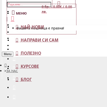
0 бр. - 0.00€ / 0.00
Магазини
лв.
МЕНЮ
Кошница
НАЙ-НОВИ
Вашата кошница е празна!
Вход
Любими
НАПРАВИ СИ САМ
Регистрация
ПОЛЕЗНО
Menu
КУРСОВЕ
ЗА НАС
БЛОГ