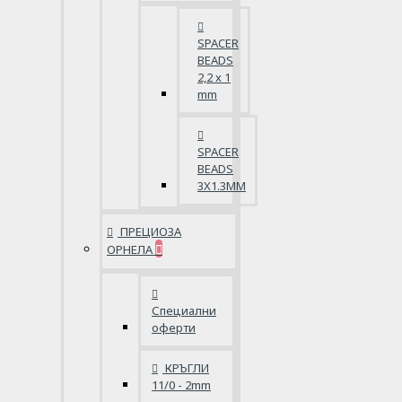
SPACER
BEADS
2,2 x 1
mm
SPACER
BEADS
3X1.3MM
ПРЕЦИОЗА
ОРНЕЛА
Специални
оферти
КРЪГЛИ
11/0 - 2mm