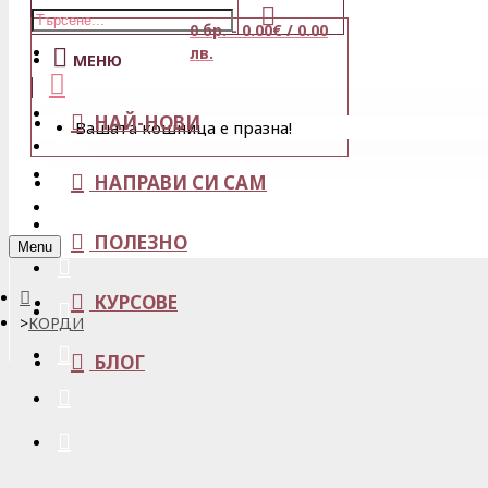
0 бр. - 0.00€ / 0.00
Магазини
лв.
МЕНЮ
Кошница
НАЙ-НОВИ
Вашата кошница е празна!
Вход
Любими
НАПРАВИ СИ САМ
Регистрация
ПОЛЕЗНО
Menu
КУРСОВЕ
КОРДИ
БЛОГ