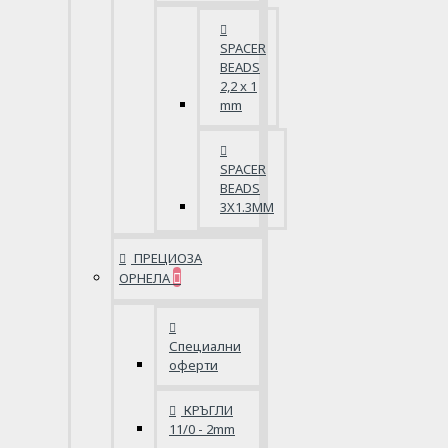
SPACER
BEADS
2,2 x 1
mm
SPACER
BEADS
3X1.3MM
ПРЕЦИОЗА
ОРНЕЛА
Специални
оферти
КРЪГЛИ
11/0 - 2mm