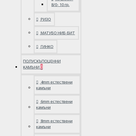
8/0- 10 гр.
РИЗО
МАТУБО НИБ-БИТ
ГИНКО
ПОЛУСКЪПОЦЕННИ
КАМЪНИ
4mm естествени
камъни
6mm естествени
камъни
8mm естествени
камъни