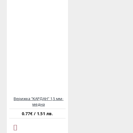
Верижка "КАРДАН" 1,5 мм-
медна
0.77€ / 1.51 лв.