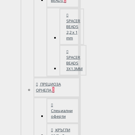
BEADS
SPACER
BEADS
2,2 x 1
mm
SPACER
BEADS
3X1.3MM
ПРЕЦИОЗА
ОРНЕЛА
Специални
оферти
КРЪГЛИ