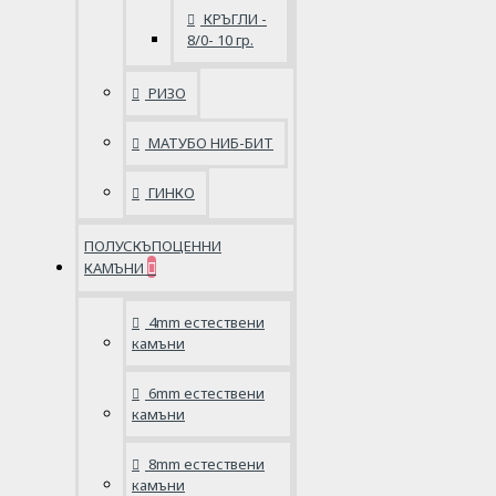
КРЪГЛИ -
8/0- 10 гр.
РИЗО
МАТУБО НИБ-БИТ
ГИНКО
ПОЛУСКЪПОЦЕННИ
КАМЪНИ
4mm естествени
камъни
6mm естествени
камъни
8mm естествени
камъни