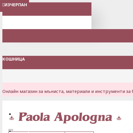
ИЗЧЕРПАН
ИЗЧЕРПАН
ИЗЧЕРПАН
ИЗЧЕРПАН
ИЗЧЕРПАН
ИЗЧЕРПАН
ИЗЧЕРПАН
МЕНЮ
КОШНИЦА
Онлайн магазин за мъниста, материали и инструменти за 
Вход
Регистрация