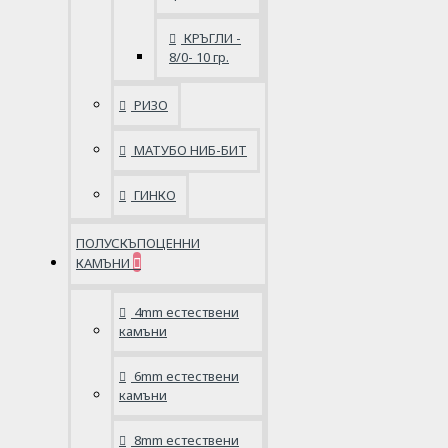
КРЪГЛИ -
8/0- 10 гр.
РИЗО
МАТУБО НИБ-БИТ
ГИНКО
ПОЛУСКЪПОЦЕННИ
КАМЪНИ
4mm естествени
камъни
6mm естествени
камъни
8mm естествени