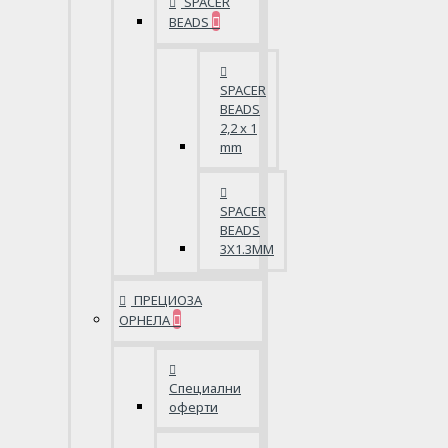
SPACER
BEADS
SPACER
BEADS
2,2 x 1
mm
SPACER
BEADS
3X1.3MM
ПРЕЦИОЗА
ОРНЕЛА
Специални
оферти