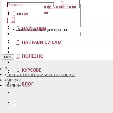
0 бр. - 0.00€ / 0.00
Магазини
лв.
МЕНЮ
Кошница
НАЙ-НОВИ
Вашата кошница е празна!
Вход
Любими
НАПРАВИ СИ САМ
Регистрация
ПОЛЕЗНО
Menu
КУРСОВЕ
СИТНИ СТЪКЛЕНИ МЪНИСТА ( СИНЦИ )
МИЮКИ
БЛОГ
ДЕЛИКА 11/0