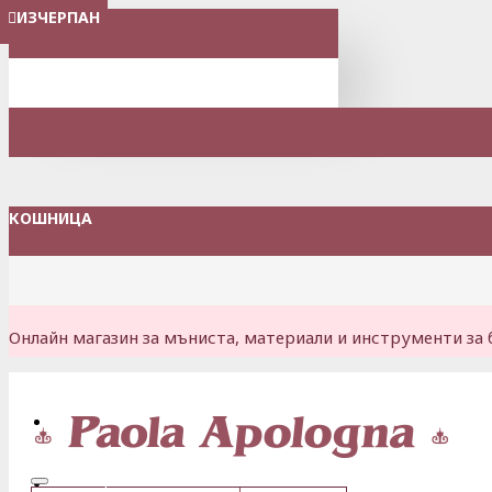
ИЗЧЕРПАН
ИЗЧЕРПАН
ИЗЧЕРПАН
ИЗЧЕРПАН
ИЗЧЕРПАН
ИЗЧЕРПАН
ИЗЧЕРПАН
МЕНЮ
КОШНИЦА
Онлайн магазин за мъниста, материали и инструменти за 
Вход
Регистрация