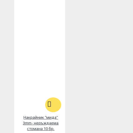
Накрайник "мида"
3mm- неръждаема
стомана 10 бр.