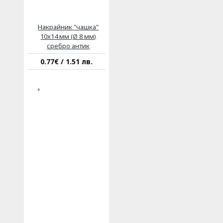
Накрайник "чашка"
10x14 мм (Ø 8 мм)
сребро антик
0.77€ / 1.51 лв.