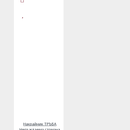
Накрайник ТРЪБА
Неръждаема стомана