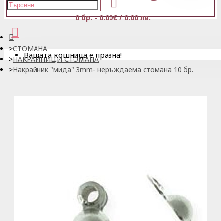
0 бр. - 0.00€ / 0.00 лв.
СТОМАНА
Вашата кошница е празна!
НАКРАЙНИЦИ СТОМАНА
Накрайник "мида" 3mm- неръждаема стомана 10 бр.