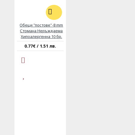
Обеци "постове"-8 mm
Стомана Неръждаема
Хипоалергенна 10 бр.
0.77€ / 1.51 лв.