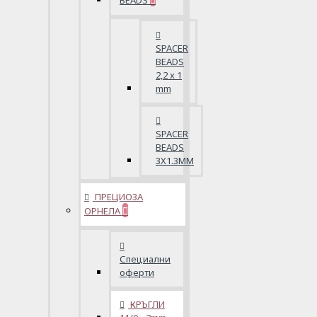
BEADS
SPACER
BEADS
2,2 x 1
mm
SPACER
BEADS
3X1.3MM
ПРЕЦИОЗА
ОРНЕЛА
Специални
оферти
КРЪГЛИ