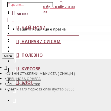
0 бр. - 0.00€ / 0.00
Магазини
лв.
МЕНЮ
Кошница
НАЙ-НОВИ
Вашата кошница е празна!
Вход
Любими
НАПРАВИ СИ САМ
Регистрация
ПОЛЕЗНО
Menu
КУРСОВЕ
СИТНИ СТЪКЛЕНИ МЪНИСТА ( СИНЦИ )
ПРЕЦИОЗА ОРНЕЛА
БЛОГ
КРЪГЛИ 11/0 - 2mm
Кръгли 11/0 тюркоаз опак лустер 68050