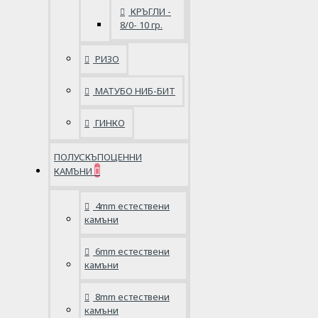
КРЪГЛИ -
8/0- 10 гр.
РИЗО
МАТУБО НИБ-БИТ
ГИНКО
ПОЛУСКЪПОЦЕННИ
КАМЪНИ
4mm естествени
камъни
6mm естествени
камъни
8mm естествени
камъни