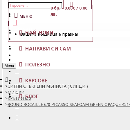
0 бр. - 0.00€ / 0.00
Магазини
лв.
МЕНЮ
Кошница
НАЙ-НОВИ
Вашата кошница е празна!
Вход
Любими
НАПРАВИ СИ САМ
Регистрация
ПОЛЕЗНО
Menu
КУРСОВЕ
СИТНИ СТЪКЛЕНИ МЪНИСТА ( СИНЦИ )
МИЮКИ
БЛОГ
КРЪГЛИ 6/0
ROUND ROCAILLE 6/0 PICASSO SEAFOAM GREEN OPAQUE 4514