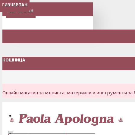
ИЗЧЕРПАН
ИЗЧЕРПАН
ИЗЧЕРПАН
ИЗЧЕРПАН
ИЗЧЕРПАН
ИЗЧЕРПАН
МЕНЮ
ИЗЧЕРПАН
КОШНИЦА
Онлайн магазин за мъниста, материали и инструменти за 
Вход
Регистрация