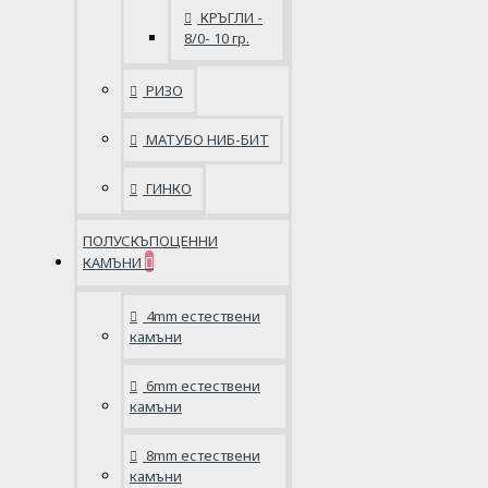
КРЪГЛИ -
8/0- 10 гр.
РИЗО
МАТУБО НИБ-БИТ
ГИНКО
ПОЛУСКЪПОЦЕННИ
КАМЪНИ
4mm естествени
камъни
6mm естествени
камъни
8mm естествени
камъни