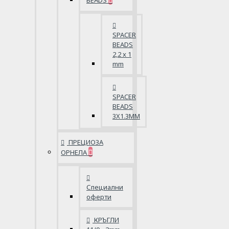
BEADS
SPACER
BEADS
2,2 x 1
mm
SPACER
BEADS
3X1.3MM
ПРЕЦИОЗА
ОРНЕЛА
Специални
оферти
КРЪГЛИ