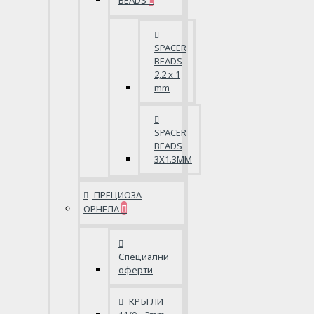
BEADS
SPACER
BEADS
2,2 x 1
mm
SPACER
BEADS
3X1.3MM
ПРЕЦИОЗА
ОРНЕЛА
Специални
оферти
КРЪГЛИ