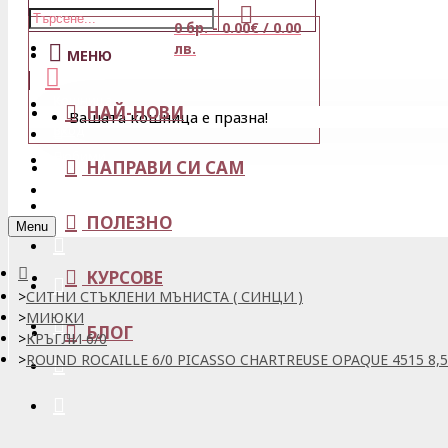
0 бр. - 0.00€ / 0.00
Магазини
лв.
МЕНЮ
Кошница
НАЙ-НОВИ
Вашата кошница е празна!
Вход
Любими
НАПРАВИ СИ САМ
Регистрация
ПОЛЕЗНО
Menu
КУРСОВЕ
СИТНИ СТЪКЛЕНИ МЪНИСТА ( СИНЦИ )
МИЮКИ
БЛОГ
КРЪГЛИ 6/0
ROUND ROCAILLE 6/0 PICASSO CHARTREUSE OPAQUE 4515 8,