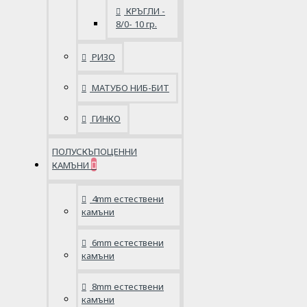
КРЪГЛИ -
8/0- 10 гр.
РИЗО
МАТУБО НИБ-БИТ
ГИНКО
ПОЛУСКЪПОЦЕННИ
КАМЪНИ
4mm естествени
камъни
6mm естествени
камъни
8mm естествени
камъни