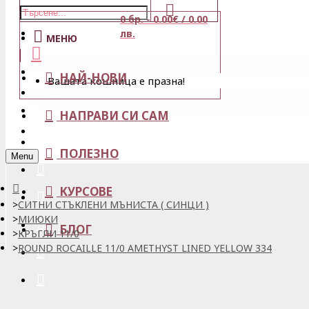
0 бр. - 0.00€ / 0.00
Магазини
лв.
МЕНЮ
Кошница
НАЙ-НОВИ
Вашата кошница е празна!
Вход
Любими
НАПРАВИ СИ САМ
Регистрация
ПОЛЕЗНО
Menu
КУРСОВЕ
СИТНИ СТЪКЛЕНИ МЪНИСТА ( СИНЦИ )
МИЮКИ
БЛОГ
КРЪГЛИ 11/0
ROUND ROCAILLE 11/0 AMETHYST LINED YELLOW 334