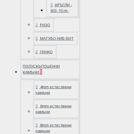
КРЪГЛИ -
8/0- 10 гр.
РИЗО
МАТУБО НИБ-БИТ
ГИНКО
ПОЛУСКЪПОЦЕННИ
КАМЪНИ
4mm естествени
камъни
6mm естествени
камъни
8mm естествени
камъни