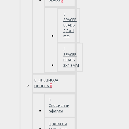
BEADS
SPACER
BEADS
2,2 x 1
mm
SPACER
BEADS
3X1.3MM
ПРЕЦИОЗА
ОРНЕЛА
Специални
оферти
КРЪГЛИ