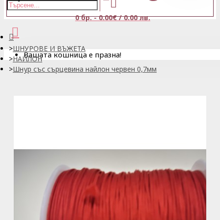
0 бр. - 0.00€ / 0.00 лв.
ШНУРОВЕ И ВЪЖЕТА
Вашата кошница е празна!
НАЙЛОН
Шнур със сърцевина найлон червен 0,7мм