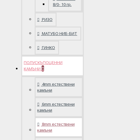
8/0- 10 гр.
РИЗО
МАТУБО НИБ-БИТ
ГИНКО
ПОЛУСКЪПОЦЕННИ
КАМЪНИ
4mm естествени
камъни
6mm естествени
камъни
8mm естествени
камъни