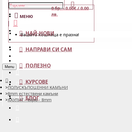
0 бр. - 0.00€ / 0.00
Магазини
лв.
МЕНЮ
Кошница
НАЙ-НОВИ
Вашата кошница е празна!
Вход
Любими
НАПРАВИ СИ САМ
Регистрация
ПОЛЕЗНО
Menu
КУРСОВЕ
ПОЛУСКЪПОЦЕННИ КАМЪНИ
8mm естествени камъни
БЛОГ
ХАУЛИТ - екрю - 8mm