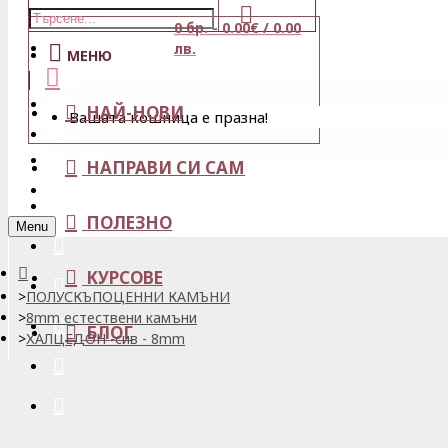
0 бр. - 0.00€ / 0.00
Магазини
лв.
МЕНЮ
Кошница
НАЙ-НОВИ
Вашата кошница е празна!
Вход
Любими
НАПРАВИ СИ САМ
Регистрация
ПОЛЕЗНО
Menu
КУРСОВЕ
ПОЛУСКЪПОЦЕННИ КАМЪНИ
8mm естествени камъни
БЛОГ
ХАЛЦЕДОН -сив - 8mm