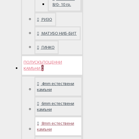
8/0- 10 гр.
РИЗО
МАТУБО НИБ-БИТ
ГИНКО
ПОЛУСКЪПОЦЕННИ
КАМЪНИ
4mm естествени
камъни
6mm естествени
камъни
8mm естествени
камъни