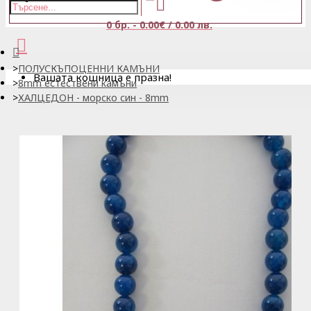
0 бр. - 0.00€ / 0.00 лв.
ПОЛУСКЪПОЦЕННИ КАМЪНИ
Вашата кошница е празна!
8mm естествени камъни
ХАЛЦЕДОН - морско син - 8mm