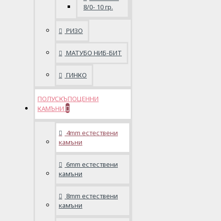
8/0- 10 гр.
РИЗО
МАТУБО НИБ-БИТ
ГИНКО
ПОЛУСКЪПОЦЕННИ
КАМЪНИ
4mm естествени
камъни
6mm естествени
камъни
8mm естествени
камъни