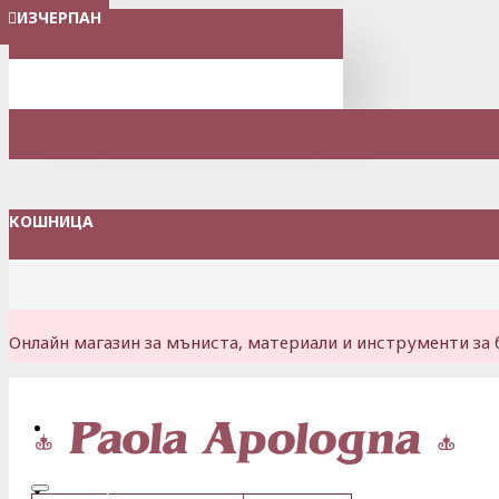
ИЗЧЕРПАН
МЕНЮ
КОШНИЦА
Онлайн магазин за мъниста, материали и инструменти за 
Вход
Регистрация