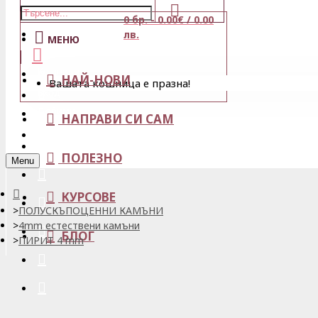
0 бр. - 0.00€ / 0.00
Магазини
лв.
МЕНЮ
Кошница
НАЙ-НОВИ
Вашата кошница е празна!
Вход
Любими
НАПРАВИ СИ САМ
Регистрация
ПОЛЕЗНО
Menu
КУРСОВЕ
ПОЛУСКЪПОЦЕННИ КАМЪНИ
4mm естествени камъни
БЛОГ
ПИРИТ 4 mm