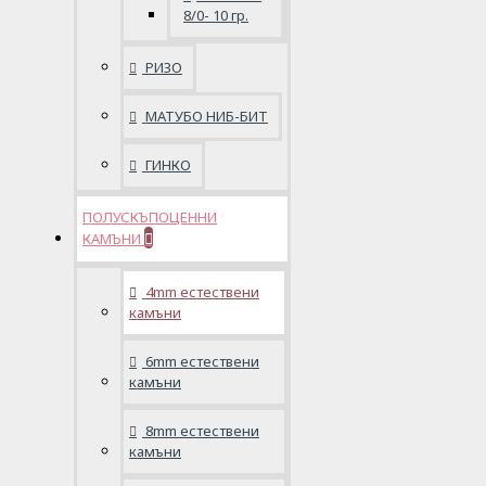
8/0- 10 гр.
РИЗО
МАТУБО НИБ-БИТ
ГИНКО
ПОЛУСКЪПОЦЕННИ
КАМЪНИ
4mm естествени
камъни
6mm естествени
камъни
8mm естествени
камъни