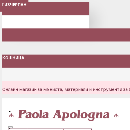
ИЗЧЕРПАН
МЕНЮ
КОШНИЦА
Онлайн магазин за мъниста, материали и инструменти за 
Вход
Регистрация