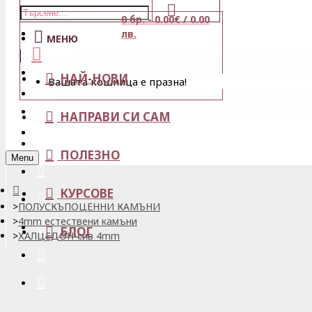
0 бр. - 0.00€ / 0.00
Магазини
лв.
МЕНЮ
Кошница
НАЙ-НОВИ
Вашата кошница е празна!
Вход
Любими
НАПРАВИ СИ САМ
Регистрация
ПОЛЕЗНО
Menu
КУРСОВЕ
ПОЛУСКЪПОЦЕННИ КАМЪНИ
4mm естествени камъни
БЛОГ
ХАЛЦЕДОН-сив 4mm