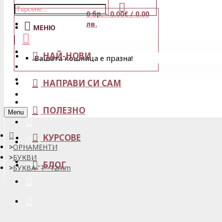
0 бр. - 0.00€ / 0.00
Магазини
лв.
МЕНЮ
Кошница
НАЙ-НОВИ
Вашата кошница е празна!
Вход
Любими
НАПРАВИ СИ САМ
Регистрация
ПОЛЕЗНО
Menu
КУРСОВЕ
ОРНАМЕНТИ
БУКВИ
БЛОГ
БУКВA "T" 12mm