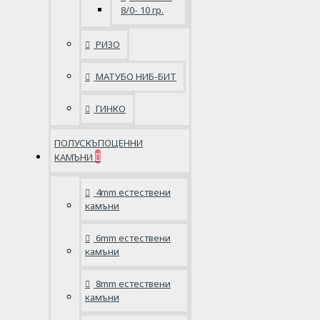
8/0- 10 гр.
РИЗО
МАТУБО НИБ-БИТ
ГИНКО
ПОЛУСКЪПОЦЕННИ
КАМЪНИ
4mm естествени
камъни
6mm естествени
камъни
8mm естествени
камъни