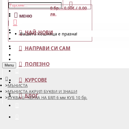
0 бр. - 0.00€ / 0.00
Магазини
лв.
МЕНЮ
Кошница
НАЙ-НОВИ
Вашата кошница е празна!
Вход
Любими
НАПРАВИ СИ САМ
Регистрация
ПОЛЕЗНО
Menu
КУРСОВЕ
МЪНИСТА
МЪНИСТА АКРИЛ БУКВИ И ЗНАЦИ
БЛОГ
БУКВА U- ЧЕРНА НА БЯЛ 6 мм КУБ 10 бр.