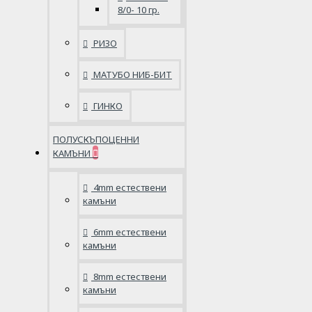
8/0- 10 гр.
РИЗО
МАТУБО НИБ-БИТ
ГИНКО
ПОЛУСКЪПОЦЕННИ
КАМЪНИ
4mm естествени
камъни
6mm естествени
камъни
8mm естествени
камъни