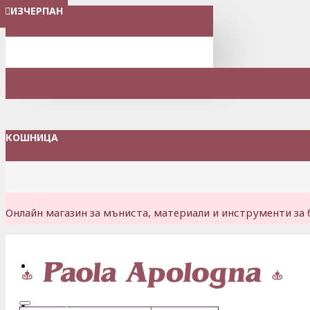
ИЗЧЕРПАН
МЕНЮ
КОШНИЦА
Онлайн магазин за мъниста, материали и инструменти за 
Вход
Регистрация