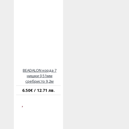
BEADALON корда 7
нишки 0,51мм
сребристо 9,2м
6.50€ / 12.71 лв.