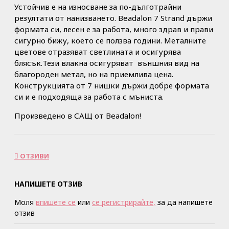
Устойчив е на износване за по-дълготрайни
резултати от нанизването. Beadalon 7 Strand държи
формата си, лесен е за работа, много здрав и прави
сигурно бижу, което се ползва години. Металните
цветове отразяват светлината и осигурява
блясък.Тези влакна осигуряват външния вид на
благороден метал, но на приемлива цена.
Конструкцията от 7 нишки държи добре формата
си и е подходяща за работа с мъниста.
Произведено в САЩ от Beadalon!
ОТЗИВИ
НАПИШЕТЕ ОТЗИВ
Моля
впишете се
или
се регистрирайте,
за да напишете
отзив