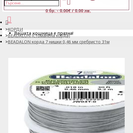
0 бр. - 0.00€ / 0.00 лв.
КОРДИ
Вашата кошница е празна!
BEADALON (стоманена корда)
BEADALON корда 7 нишки 0,46 мм сребристо 31м