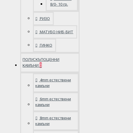
8/0- 10 гр.
РИЗО
МАТУБО НИБ-БИТ
ГИНКО
ПОЛУСКЪПОЦЕННИ
КАМЪНИ
4mm естествени
камъни
6mm естествени
камъни
8mm естествени
камъни