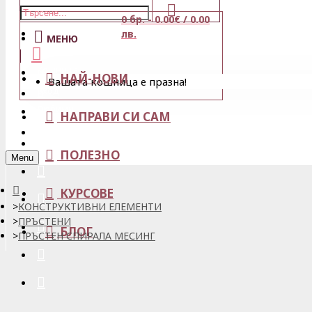
0 бр. - 0.00€ / 0.00
Магазини
лв.
МЕНЮ
Кошница
НАЙ-НОВИ
Вашата кошница е празна!
Вход
Любими
НАПРАВИ СИ САМ
Регистрация
ПОЛЕЗНО
Menu
КУРСОВЕ
КОНСТРУКТИВНИ ЕЛЕМЕНТИ
ПРЪСТЕНИ
БЛОГ
ПРЪСТЕН СПИРАЛА МЕСИНГ