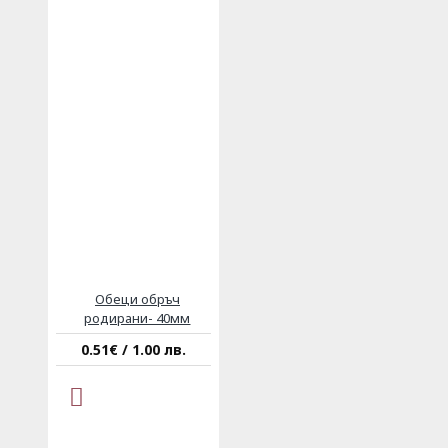
Обеци обръч
родирани- 40мм
0.51€ / 1.00 лв.