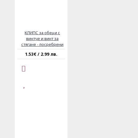
КЛИПС за обеци с
винтче и винт за
стягане - посребрени
1.53€ / 2.99 лв.