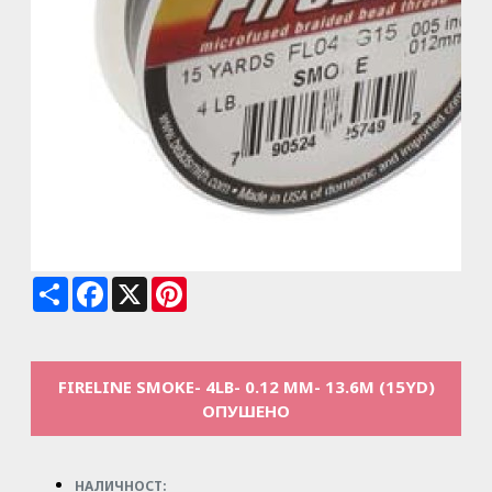
Share
Facebook
X
Pinterest
FIRELINE SMOKE- 4LB- 0.12 MM- 13.6M (15YD)
ОПУШЕНО
НАЛИЧНОСТ: