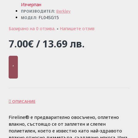
Изчерпан
Berkley
ПРОИЗВОДИТЕЛ:
FL04SG15
МОДЕЛ:
Базирано на 0 отзива.
-
Напишете отзив
7.00€ / 13.69 лв.
ОПИСАНИЕ
Fireline®
е предварително
овосъчено
,
оплетено
влакно, състоящо се от
заплетен
и слепен
полиетилен
, което
е известно като
най-здравото
влакно,относно
диаметъра
,
създавано някога
.
И
ма