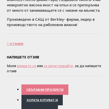
невероятно
висока якост на опън
и
с
е
препоръч
ва
от
много от занимаващите се с низане на мъниста.
Произведено в САЩ от Berkley- фирма, лидер в
производството на риболовни влакна!
ОТЗИВИ
НАПИШЕТЕ ОТЗИВ
Моля
впишете се
или
се регистрирайте,
за да напишете
отзив
СВЪРЗАНИ ПРОДУКТИ
ХОРАТА КУПУВАТ И