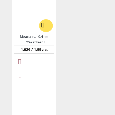
Медна тел 0,4mm -
меден цвят
1.02€ / 1.99 лв.