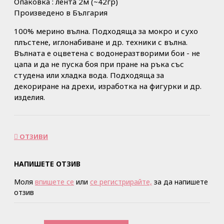
Опаковка : лента 2м (~42гр)
Произведено в България
100% мерино вълна. Подходяща за мокро и сухо
плъстене, иглонабиване и др. техники с вълна.
Вълната е оцветена с водонеразтворими бои - не
цапа и да не пуска боя при пране на ръка със
студена или хладка вода. Подходяща за
декориране на дрехи, изработка на фигурки и др.
изделия.
ОТЗИВИ
НАПИШЕТЕ ОТЗИВ
Моля
впишете се
или
се регистрирайте,
за да напишете
отзив