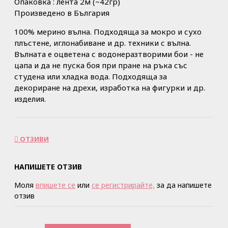
Опаковка : лента 2м (~42гр)
Произведено в България
100% мерино вълна. Подходяща за мокро и сухо
плъстене, иглонабиване и др. техники с вълна.
Вълната е оцветена с водонеразтворими бои - не
цапа и да не пуска боя при пране на ръка със
студена или хладка вода. Подходяща за
декориране на дрехи, изработка на фигурки и др.
изделия.
ОТЗИВИ
НАПИШЕТЕ ОТЗИВ
Моля
впишете се
или
се регистрирайте,
за да напишете
отзив