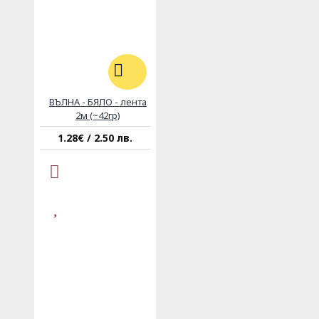
ВЪЛНА - БЯЛО - лента
2м (~42гр)
1.28€ / 2.50 лв.