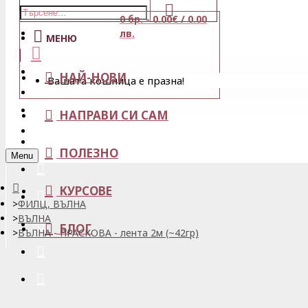
0 бр. - 0.00€ / 0.00
Магазини
лв.
МЕНЮ
Кошница
НАЙ-НОВИ
Вашата кошница е празна!
Вход
Любими
НАПРАВИ СИ САМ
Регистрация
ПОЛЕЗНО
Menu
КУРСОВЕ
ФИЛЦ, ВЪЛНА
ВЪЛНА
БЛОГ
ВЪЛНА - ПРАСКОВА - лента 2м (~42гр)