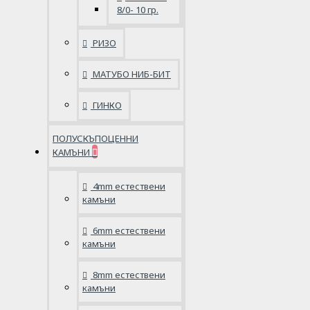
8/0- 10 гр.
РИЗО
МАТУБО НИБ-БИТ
ГИНКО
ПОЛУСКЪПОЦЕННИ
КАМЪНИ
4mm естествени
камъни
6mm естествени
камъни
8mm естествени
камъни