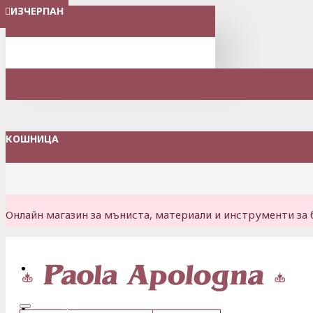
ИЗЧЕРПАН
МЕНЮ
КОШНИЦА
Онлайн магазин за мъниста, материали и инструменти за 
Вход
Регистрация