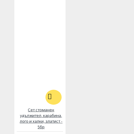
Сет стоманен
удължител, карабина,
лого и халки, златист -
5бр