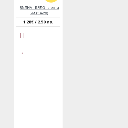
ВЪЛНА - БЯЛО - лента
2м (~42гр)
1.28€ / 2.50 лв.