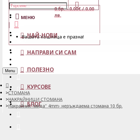
0 бр. - 0.00€ / 0.00
Магазини
лв.
МЕНЮ
Кошница
НАЙ-НОВИ
Вашата кошница е празна!
Вход
Любими
НАПРАВИ СИ САМ
Регистрация
ПОЛЕЗНО
Menu
КУРСОВЕ
СТОМАНА
НАКРАЙНИЦИ СТОМАНА
БЛОГ
Накрайник "мида" 4mm- неръждаема стомана 10 бр.