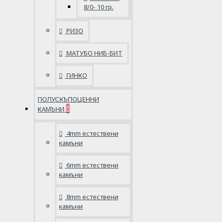
8/0- 10 гр.
РИЗО
МАТУБО НИБ-БИТ
ГИНКО
ПОЛУСКЪПОЦЕННИ
КАМЪНИ
4mm естествени
камъни
6mm естествени
камъни
8mm естествени
камъни