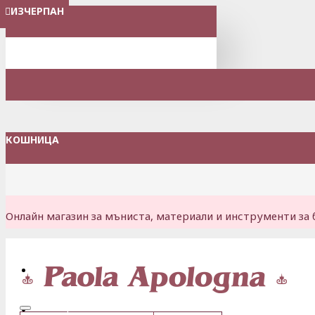
ИЗЧЕРПАН
МЕНЮ
КОШНИЦА
Онлайн магазин за мъниста, материали и инструменти за 
Вход
Регистрация