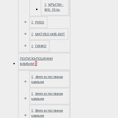
КРЪГЛИ -
8/0- 10 гр.
РИЗО
МАТУБО НИБ-БИТ
ГИНКО
ПОЛУСКЪПОЦЕННИ
КАМЪНИ
4mm естествени
камъни
6mm естествени
камъни
8mm естествени
камъни