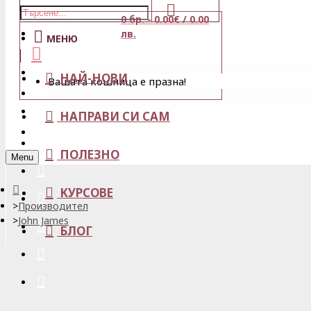
0 бр. - 0.00€ / 0.00
Магазини
лв.
МЕНЮ
Кошница
НАЙ-НОВИ
Вашата кошница е празна!
Вход
Любими
НАПРАВИ СИ САМ
Регистрация
ПОЛЕЗНО
Menu
КУРСОВЕ
Производител
John James
БЛОГ