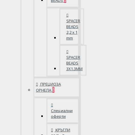
BEADS
SPACER
BEADS
2,2 x 1
mm
SPACER
BEADS
3X1.3MM
ПРЕЦИОЗА
ОРНЕЛА
Специални
оферти
КРЪГЛИ