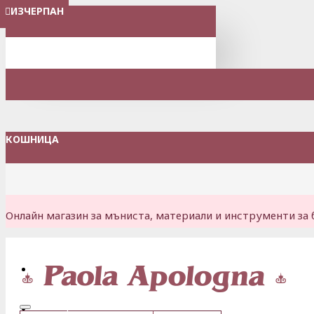
ИЗЧЕРПАН
МЕНЮ
КОШНИЦА
Онлайн магазин за мъниста, материали и инструменти за 
Вход
Регистрация